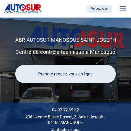
Aller
au
Rendez-vous
contenu
principal
Centre de contrôle technique à Manosque
Prendre rendez-vous en ligne
04 92 72 69 82
206 avenue Blaise Pascal,
ZI Saint-Joseph
-
04100 MANOSQUE
Contactez-nous