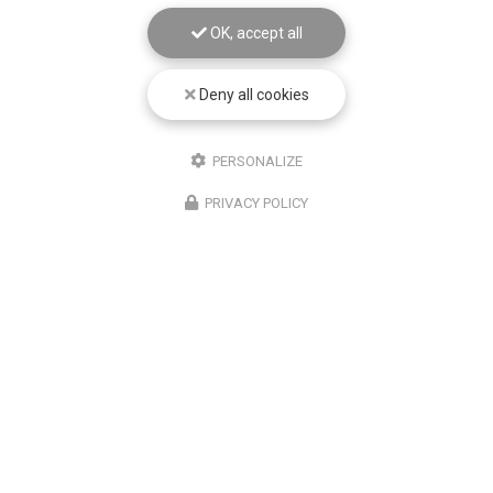
OK, accept all
Email
Deny all cookies
Téléphone
Message
PERSONALIZE
PRIVACY POLICY
J'autorise ce site à conserver l'ensemble des données transmises dans ce
formulaire pour faciliter le suivi et le traitement de ma demande.
(Aucune exploitation
commerciale ne sera faite des données conservées. Voir notre
politique de
confidentialité
)