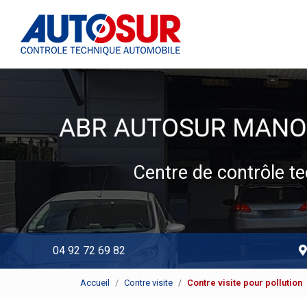
Navigation principale
Aller
au
contenu
principal
Centre de contrôle 
04 92 72 69 82
Accueil
Contre visite
Contre visite pour pollution