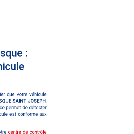
osque :
hicule
ier que votre véhicule
QUE SAINT JOSEPH
,
vice permet de détecter
icule est conforme aux
otre
centre de contrôle