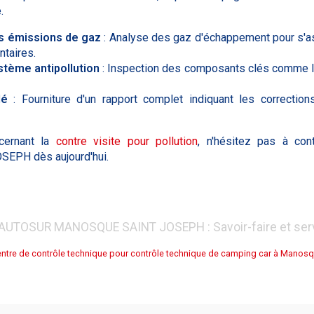
.
es émissions de gaz
: Analyse des gaz d'échappement pour s'as
ntaires.
stème antipollution
: Inspection des composants clés comme le c
lé
: Fourniture d'un rapport complet indiquant les correction
ernant la
contre visite pour pollution
, n'hésitez pas à co
PH dès aujourd'hui.
AUTOSUR MANOSQUE SAINT JOSEPH : Savoir-faire et ser
ntre de contrôle technique pour contrôle technique de camping car à Manos