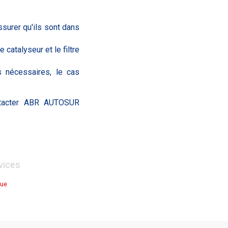
surer qu'ils sont dans
atalyseur et le filtre
s nécessaires, le cas
ntacter ABR AUTOSUR
vices
que