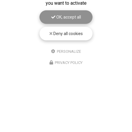
you want to activate
Société
OK, accept all
Email
Deny all cookies
Téléphone
PERSONALIZE
Message
PRIVACY POLICY
J'autorise ce site à conserver l'ensemble des données transmises dans ce
formulaire pour faciliter le suivi et le traitement de ma demande.
(Aucune exploitation
commerciale ne sera faite des données conservées. Voir notre
politique de
confidentialité
)