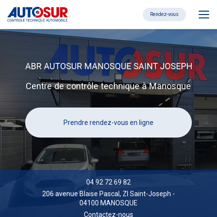
Aller
au
Rendez-vous
contenu
principal
Centre de contrôle technique à Manosque
Prendre rendez-vous en ligne
04 92 72 69 82
206 avenue Blaise Pascal,
ZI Saint-Joseph
-
04100 MANOSQUE
Contactez-nous