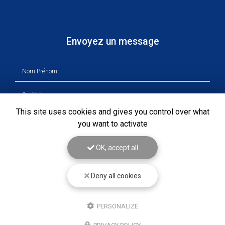
Envoyez un message
Nom Prénom
Société
This site uses cookies and gives you control over what
Email
you want to activate
Téléphone
OK, accept all
Message
Deny all cookies
PERSONALIZE