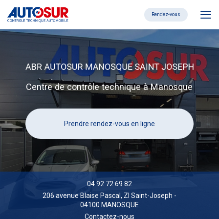
Aller
au
Rendez-vous
contenu
principal
Centre de contrôle technique à Manosque
Prendre rendez-vous en ligne
04 92 72 69 82
206 avenue Blaise Pascal,
ZI Saint-Joseph
-
04100 MANOSQUE
Contactez-nous