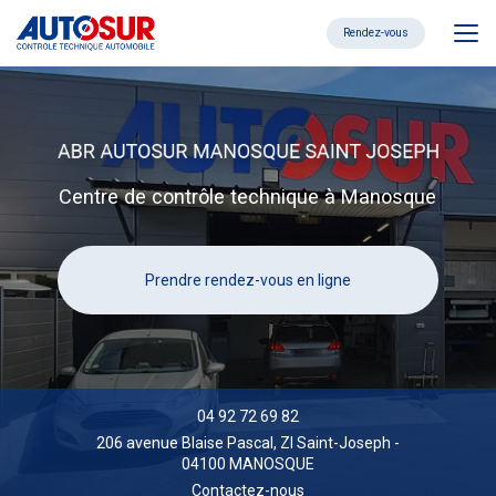
Aller
au
Rendez-vous
contenu
principal
Centre de contrôle technique à Manosque
Prendre rendez-vous en ligne
04 92 72 69 82
206 avenue Blaise Pascal,
ZI Saint-Joseph
-
04100 MANOSQUE
Contactez-nous