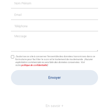
Nom Prénom
Email
Téléphone
Message
J'autorise ce site à conserver l'ensemble des données transmises dans ce
formulaire pour faciliter le suivi et le traitement de ma demande.
(Aucune
exploitation commerciale ne sera faite des données conservées. Voir
notre
politique de confidentialité
)
En savoir +