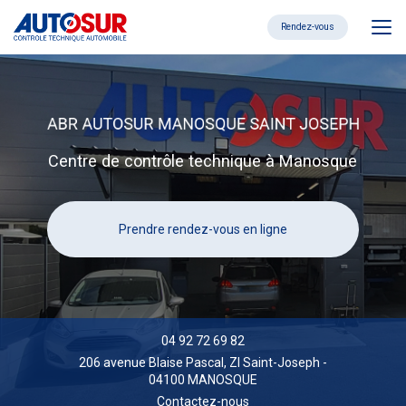
Aller
au
Rendez-vous
contenu
principal
Centre de contrôle technique à Manosque
Prendre rendez-vous en ligne
04 92 72 69 82
206 avenue Blaise Pascal,
ZI Saint-Joseph
-
04100 MANOSQUE
Contactez-nous