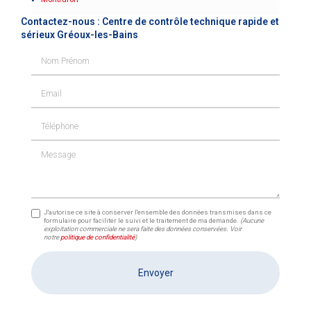
Contactez-nous : Centre de contrôle technique rapide et
sérieux Gréoux-les-Bains
Nom Prénom
Email
Téléphone
Message
J'autorise ce site à conserver l'ensemble des données transmises dans ce
formulaire pour faciliter le suivi et le traitement de ma demande.
(Aucune
exploitation commerciale ne sera faite des données conservées. Voir
notre
politique de confidentialité
)