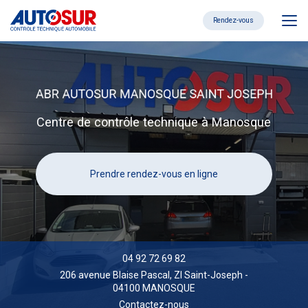
Aller
au
Rendez-vous
contenu
principal
Centre de contrôle technique à Manosque
Prendre rendez-vous en ligne
04 92 72 69 82
206 avenue Blaise Pascal,
ZI Saint-Joseph
-
04100 MANOSQUE
Contactez-nous