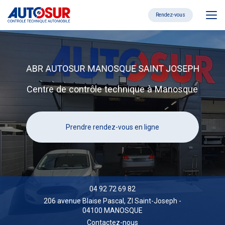
Aller
au
Rendez-vous
contenu
principal
Centre de contrôle technique à Manosque
Prendre rendez-vous en ligne
04 92 72 69 82
206 avenue Blaise Pascal,
ZI Saint-Joseph
-
04100 MANOSQUE
Contactez-nous