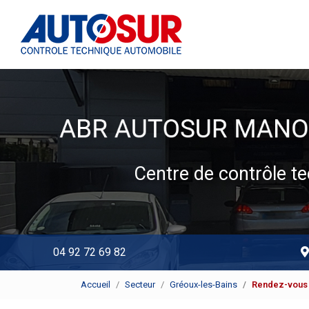
Navigation principale
Aller
au
contenu
principal
Centre de contrôle 
04 92 72 69 82
Accueil
Secteur
Gréoux-les-Bains
Rendez-vous 