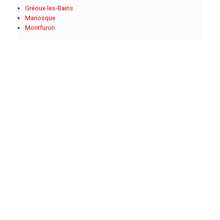
Gréoux-les-Bains
Manosque
Montfuron