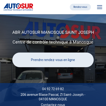
Aller
au
Rendez-vous
contenu
principal
Centre de contrôle technique à Manosque
Prendre rendez-vous en ligne
04 92 72 69 82
206 avenue Blaise Pascal,
ZI Saint-Joseph
-
04100 MANOSQUE
Contactez-nous