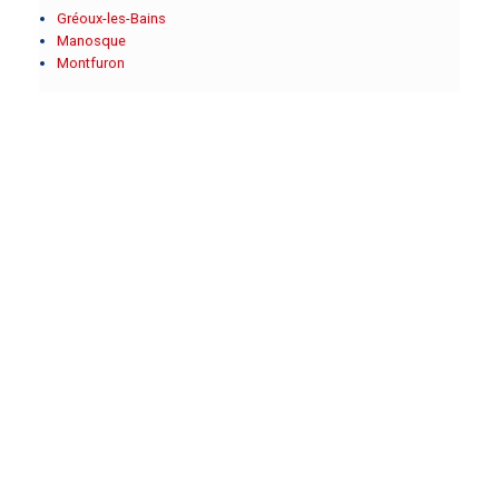
Gréoux-les-Bains
Manosque
Montfuron