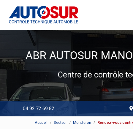
Navigation principale
Aller
au
contenu
principal
Centre de contrôle 
04 92 72 69 82
Accueil
Secteur
Montfuron
Rendez-vous contrô