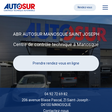
Aller
au
Rendez-vous
contenu
principal
Centre de contrôle technique à Manosque
Prendre rendez-vous en ligne
04 92 72 69 82
206 avenue Blaise Pascal,
ZI Saint-Joseph
-
04100 MANOSQUE
Contactez-nous