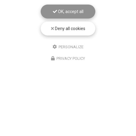
OK, accept all
Deny all cookies
PERSONALIZE
PRIVACY POLICY
20/07/2026
Contrôle technique pour voiture de
collection à Manosque
Découvrez notre expertise en contrôle technique pour
voitures de collectionChez
ABR AUTOSUR MANOSQUE