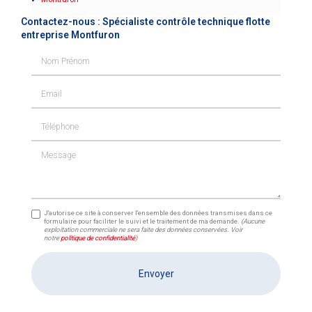
Contactez-nous : Spécialiste contrôle technique flotte
entreprise Montfuron
Nom Prénom
Email
Téléphone
Message
J'autorise ce site à conserver l'ensemble des données transmises dans ce
formulaire pour faciliter le suivi et le traitement de ma demande.
(Aucune
exploitation commerciale ne sera faite des données conservées. Voir
notre
politique de confidentialité
)